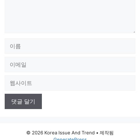
이
름
이
메
일
웹
사
이
트
© 2026 Korea Issue And Trend
• 제작됨
GeneratePress