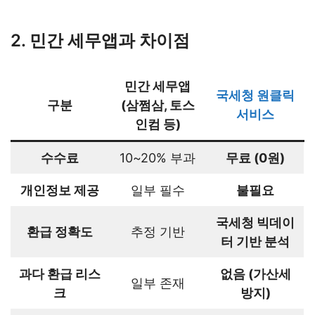
2. 민간 세무앱과 차이점
민간 세무앱
국세청 원클릭
구분
(삼쩜삼, 토스
서비스
인컴 등)
수수료
10~20% 부과
무료 (0원)
개인정보 제공
일부 필수
불필요
국세청 빅데이
환급 정확도
추정 기반
터 기반 분석
과다 환급 리스
없음 (가산세
일부 존재
크
방지)