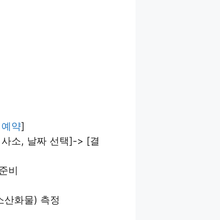
 예약
]
검사소, 날짜 선택]-> [결
 준비
질소산화물) 측정