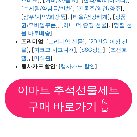
조미료
], [
커피/차/음료
], [
한과/떡/베이커리
],
[
수제햄/양념육/반찬
], [
전통주/와인/양주
],
[
샴푸/치약/화장품
], [
타올/건강베개
], [
상품
권/모바일쿠폰
], [
하나 더 증정 선물
], [
명절 선
물 바로배송
]
프리미엄
: [
프리미엄 선물
], [
20만원 이상 선
물
], [
피코크 시그니쳐
], [
SSG정담
], [
조선호
텔
], [
미식관
]
행사카드 할인
: [
행사카드 할인
]
이마트 추석선물세트
구매 바로가기 👆