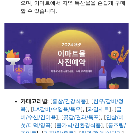
으며, 이마트에서 지역 특산물을 손쉽게 구매
할 수 있습니다.
카테고리별
: [
홍삼/건강식품
], [
한우/갈비/정
육
], [
LA갈비/수입육/육우
], [
과일세트
], [
굴
비/수산/건어육
], [
곶감/견과/육포
], [
인삼/버
섯/더덕/양곡
] [
올가닉/친환경식품
], [
통조림/