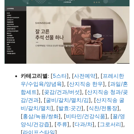
카테고리별
: [
5스타
], [
사전예약
], [
프레시한
우/수입육/양념육
], [
산지직송 한우
], [
과일/혼
합세트
], [
곶감/건과/버섯
], [
산지직송 청과/곶
감/견과
], [
굴비/갈치/멸치/김
], [
산지직송 굴
비/갈치/멸치
], [
발효:곳간
], [
식찬/전통장
],
[
홍삼/녹용/쌍화
], [
비타민/건강식품
], [
꿀/영
양식/건강즙
], [
주류
], [
다과/차
], [
그로서리
],
[
라이프스타일
]