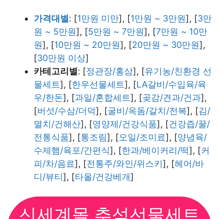
가격대별
: [
1만원 미만
], [
1만원 ~ 3만원
], [
3만
원 ~ 5만원
], [
5만원 ~ 7만원
], [
7만원 ~ 10만
원
], [
10만원 ~ 20만원
], [
20만원 ~ 30만원
],
[
30만원 이상
]
카테고리별
: [
정관장/홍삼
], [
유기농/친환경 선
물세트
], [
한우선물세트
], [
LA갈비/수입육/육
우/한돈
], [
과일/혼합세트
], [
곶감/견과/건과
],
[
버섯/수삼/더덕
], [
굴비/옥돔/갈치/전복
], [
김/
멸치/건해산
], [
영양제/건강식품
], [
건강즙/꿀/
전통식품
], [
통조림
], [
오일/조미료
], [
양념육/
수제햄/육포/간편식
], [
한과/베이커리/떡
], [
커
피/차/음료
], [
전통주/와인/위스키
], [
헤어/바
디/뷰티
], [
타올/건강베개
]
신세계몰 추석선물세트