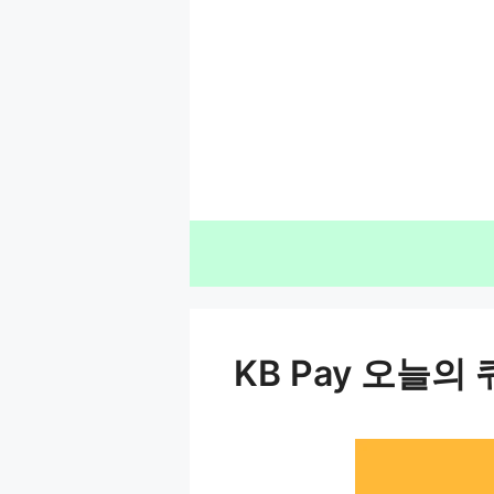
컨
텐
츠
로
건
너
뛰
기
KB Pay 오늘의 